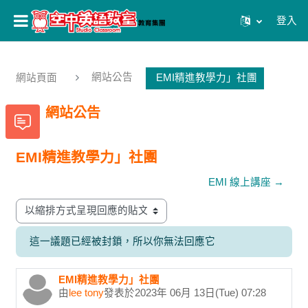
登入
跳至主內容
網站公告
網站頁面
EMI精進教學力」社團
網站公告
EMI精進教學力」社團
EMI 線上講座 →
顯示模式
這一議題已經被封鎖，所以你無法回應它
EMI精進教學力」社團
Number of replies: 0
由
lee tony
發表於
2023年 06月 13日(Tue) 07:28