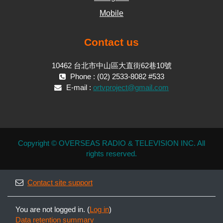
Mobile
Contact us
10462 台北市中山區大直街62巷10號
Phone : (02) 2533-8082 #533
E-mail :
ortvproject@gmail.com
Copyright © OVERSEAS RADIO & TELEVISION INC. All
rights reserved.
Contact site support
You are not logged in. (
Log in
)
Data retention summary