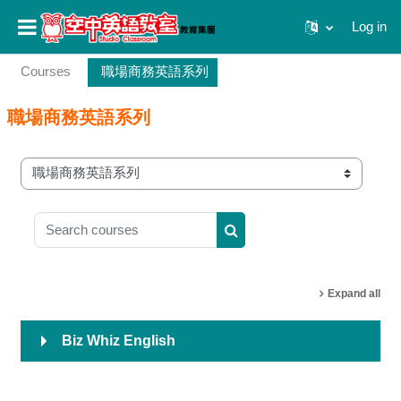
Log in
Skip to main content
Courses
職場商務英語系列
職場商務英語系列
Course categories
Search courses
Search courses
Expand all
Biz Whiz English